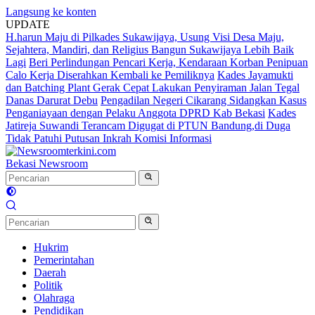
Langsung ke konten
UPDATE
H.harun Maju di Pilkades Sukawijaya, Usung Visi Desa Maju,
Sejahtera, Mandiri, dan Religius Bangun Sukawijaya Lebih Baik
Lagi
Beri Perlindungan Pencari Kerja, Kendaraan Korban Penipuan
Calo Kerja Diserahkan Kembali ke Pemiliknya
Kades Jayamukti
dan Batching Plant Gerak Cepat Lakukan Penyiraman Jalan Tegal
Danas Darurat Debu
Pengadilan Negeri Cikarang Sidangkan Kasus
Penganiayaan dengan Pelaku Anggota DPRD Kab Bekasi
Kades
Jatireja Suwandi Terancam Digugat di PTUN Bandung,di Duga
Tidak Patuhi Putusan Inkrah Komisi Informasi
Bekasi Newsroom
Hukrim
Pemerintahan
Daerah
Politik
Olahraga
Pendidikan