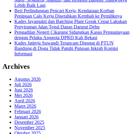
Lebih Baik Lagi
Beri Perlindungan Pencari Kerja, Kendaraan Korban
Penipuan Calo Kerja Diserahkan Kembali ke Pemiliknya
Kades Jayamukti dan Batching Plant Gerak Cepat Lakukan
Penyiraman Jalan Tegal Danas Darurat Debu
Pengadilan Negeri Cikarang Sidangkan Kasus Penganiayaan
dengan Pelaku Anggota DPRD Kab Bekasi
Kades Jatireja Suwandi Terancam Digugat di PTUN
Bandung,di Duga Tidak Patuhi Putusan Inkrah Komisi
Informasi
Archives
Agustus 2026
Juli 2026
Juni 2026
Mei 2026
April 2026
Maret 2026
Februari 2026
Januari 2026
Desember 2025
November 2025
Oktober 2025