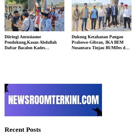
Diiringi Antusiasme
Dukung Ketahanan Pangan
Pendukung,Kasan Abdullah
Prabowo-Gibran, IKA BEM
Daftar Bacalon Kades
Nusantara Tinjau BUMDes dan
Setiamekar
Panen Raya di Sukabudi Bekasi
Recent Posts