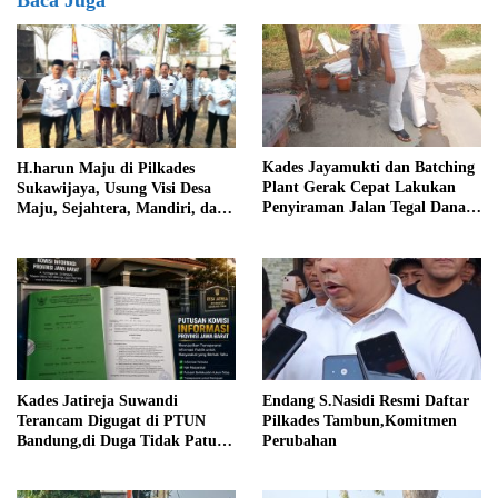
Kades Jayamukti dan Batching
H.harun Maju di Pilkades
Plant Gerak Cepat Lakukan
Sukawijaya, Usung Visi Desa
Penyiraman Jalan Tegal Danas
Maju, Sejahtera, Mandiri, dan
Darurat Debu
Religius Bangun Sukawijaya
Lebih Baik Lagi
Kades Jatireja Suwandi
Endang S.Nasidi Resmi Daftar
Terancam Digugat di PTUN
Pilkades Tambun,Komitmen
Bandung,di Duga Tidak Patuhi
Perubahan
Putusan Inkrah Komisi
Informasi