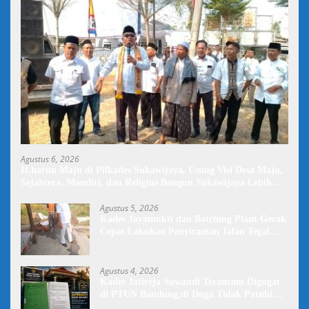
Agustus 6, 2026
H.harun Maju di Pilkades Sukawijaya, Usung Visi Desa Maju,
Sejahtera, Mandiri, dan Religius Bangun Sukawijaya Lebih
Baik Lagi
Agustus 5, 2026
Kades Jayamukti dan Batching Plant Gerak
Cepat Lakukan Penyiraman Jalan Tegal
Danas Darurat Debu
Agustus 4, 2026
Kades Jatireja Suwandi Terancam Digugat
di PTUN Bandung,di Duga Tidak Patuhi
Putusan Inkrah Komisi Informasi