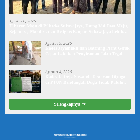
Agustus 6, 2026
H.harun Maju di Pilkades Sukawijaya, Usung Visi Desa Maju,
Sejahtera, Mandiri, dan Religius Bangun Sukawijaya Lebih
Baik Lagi
Agustus 5, 2026
Kades Jayamukti dan Batching Plant Gerak
Cepat Lakukan Penyiraman Jalan Tegal
Danas Darurat Debu
Agustus 4, 2026
Kades Jatireja Suwandi Terancam Digugat
di PTUN Bandung,di Duga Tidak Patuhi
Putusan Inkrah Komisi Informasi
Selengkapnya