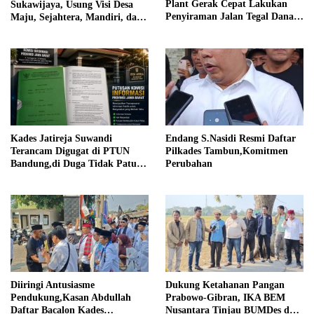
Plant Gerak Cepat Lakukan
Sukawijaya, Usung Visi Desa
Penyiraman Jalan Tegal Danas
Maju, Sejahtera, Mandiri, dan
Darurat Debu
Religius Bangun Sukawijaya
Lebih Baik Lagi
Kades Jatireja Suwandi
Endang S.Nasidi Resmi Daftar
Terancam Digugat di PTUN
Pilkades Tambun,Komitmen
Bandung,di Duga Tidak Patuhi
Perubahan
Putusan Inkrah Komisi
Informasi
Diiringi Antusiasme
Dukung Ketahanan Pangan
Pendukung,Kasan Abdullah
Prabowo-Gibran, IKA BEM
Daftar Bacalon Kades
Nusantara Tinjau BUMDes dan