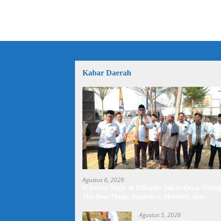
Kabar Daerah
Agustus 6, 2026
H.harun Maju di Pilkades Sukawijaya, Usung
Visi Desa Maju, Sejahtera, Mandiri, dan
Religius Bangun Sukawijaya Lebih Baik Lagi
Agustus 5, 2026