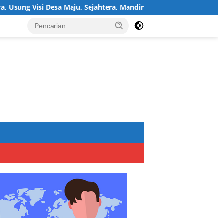
sa Maju, Sejahtera, Mandiri, dan Religius Bangun Sukawijaya Lebi