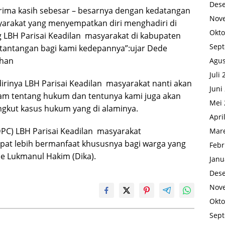
Des
rima kasih sebesar – besarnya dengan kedatangan
Nov
arakat yang menyempatkan diri menghadiri di
Okto
LBH Parisai Keadilan masyarakat di kabupaten
Sep
i tantangan bagi kami kedepannya”:ujar Dede
uhan
Agus
Juli
irinya LBH Parisai Keadilan masyarakat nanti akan
Juni
m tentang hukum dan tentunya kami juga akan
Mei 
gkut kasus hukum yang di alaminya.
Apri
PC) LBH Parisai Keadilan masyarakat
Mare
apat lebih bermanfaat khususnya bagi warga yang
Febr
e Lukmanul Hakim (Dika).
Janu
Des
Nov
Okto
Sep