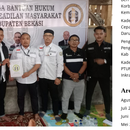
Korb
Kemb
Kade
Cepa
Daru
Peng
Peng
Kab 
Kade
PTUN
Inkr
Ar
Agus
Juli
Juni
Mei 