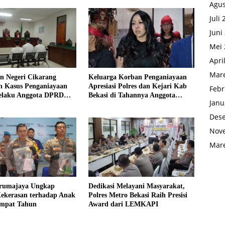
Agus
Juli
Juni
Mei 
Apri
Mare
n Negeri Cikarang
Keluarga Korban Penganiayaan
n Kasus Penganiayaan
Apresiasi Polres dan Kejari Kab
Febr
elaku Anggota DPRD
Bekasi di Tahannya Anggota
Janu
si
DPRD Kab Bekasi
Des
Nov
Mare
arumajaya Ungkap
Dedikasi Melayani Masyarakat,
ekerasan terhadap Anak
Polres Metro Bekasi Raih Presisi
Empat Tahun
Award dari LEMKAPI