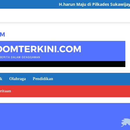
H.harun Maju di Pilkades Sukawijaya, Usung Visi De
ik
Olahraga
Pendidikan
ritaan