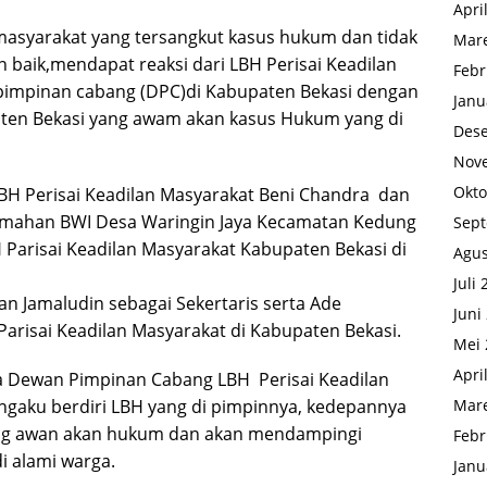
Apri
asyarakat yang tersangkut kasus hukum dan tidak
Mare
n baik,mendapat reaksi dari LBH Perisai Keadilan
Febr
impinan cabang (DPC)di Kabupaten Bekasi dengan
Janu
en Bekasi yang awam akan kasus Hukum yang di
Des
Nov
Okto
LBH Perisai Keadilan Masyarakat Beni Chandra dan
umahan BWI Desa Waringin Jaya Kecamatan Kedung
Sep
Parisai Keadilan Masyarakat Kabupaten Bekasi di
Agus
Juli
n Jamaludin sebagai Sekertaris serta Ade
Juni
isai Keadilan Masyarakat di Kabupaten Bekasi.
Mei 
Apri
 Dewan Pimpinan Cabang LBH Perisai Keadilan
Mare
gaku berdiri LBH yang di pimpinnya, kedepannya
ng awan akan hukum dan akan mendampingi
Febr
i alami warga.
Janu