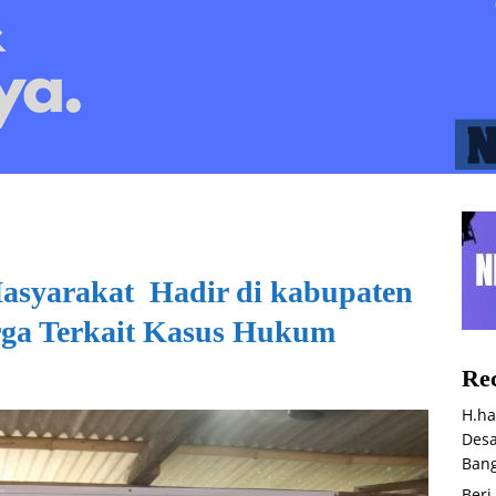
asyarakat Hadir di kabupaten
rga Terkait Kasus Hukum
Rec
H.ha
Desa
Bang
Beri