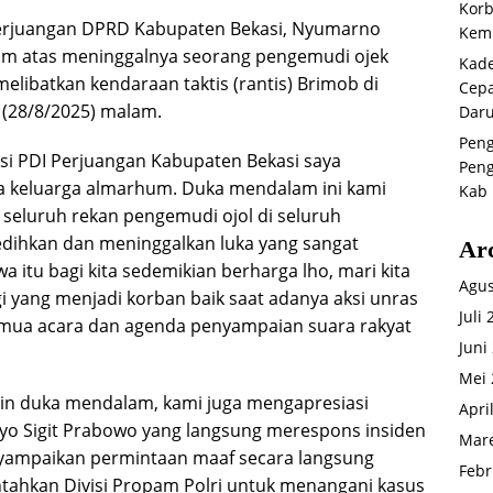
Korb
Perjuangan DPRD Kabupaten Bekasi, Nyumarno
Kemb
 atas meninggalnya seorang pengemudi ojek
Kade
 melibatkan kendaraan taktis (rantis) Brimob di
Cepa
 (28/8/2025) malam.
Daru
Peng
si PDI Perjuangan Kabupaten Bekasi saya
Peng
keluarga almarhum. Duka mendalam ini kami
Kab 
seluruh rekan pengemudi ojol di seluruh
edihkan dan meninggalkan luka yang sangat
Ar
a itu bagi kita sedemikian berharga lho, mari kita
Agus
i yang menjadi korban baik saat adanya aksi unras
Juli
mua acara dan agenda penyampaian suara rakyat
Juni
Mei 
ain duka mendalam, kami juga mengapresiasi
Apri
styo Sigit Prabowo yang langsung merespons insiden
Mare
yampaikan permintaan maaf secara langsung
Febr
tahkan Divisi Propam Polri untuk menangani kasus