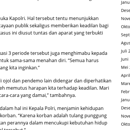
Janu
Des
uka Kapolri. Hal tersebut tentu menunjukkan
Nov
ayaan publik sekaligus memberikan keadilan bagi
Okto
us ini diusut tuntas dan aparat yang terbukti
Sep
Agus
Juli
ekasi 3 periode tersebut juga menghimabu kepada
Juni
tuk sama-sama menahan diri. “Semua harus
ang kita inginkan.”
Mei 
Apri
i ojol dan pendemo lain didengar dan diperhatikan
Mare
oleh memutus harapan kita terhadap keadilan. Mari
Febr
cara-cara yang damai,” tambahnya.
Janu
alam hal ini Kepala Polri, menjamin kehidupan
Des
 korban. “Karena korban adalah tulang punggung
Nov
ikan perannya dalam mencukupi kebutuhan hidup
Okto