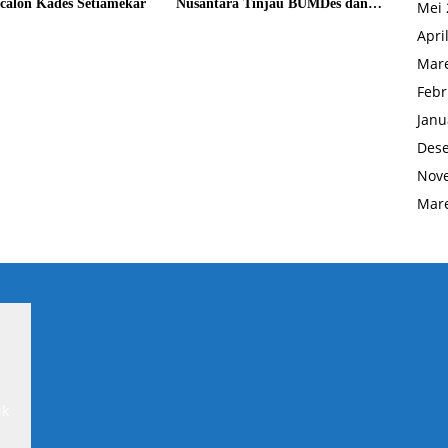
calon Kades Setiamekar
Nusantara Tinjau BUMDes dan
Mei 
Panen Raya di Sukabudi Bekasi
Apri
Mare
Febr
Janu
Des
Nov
Mare