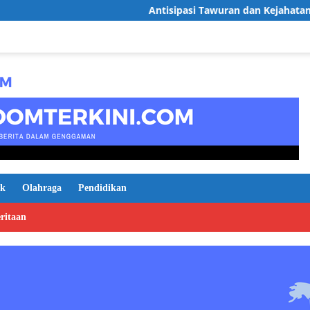
Antisipasi Tawuran dan Kejahatan 3C,Polsek 
ik
Olahraga
Pendidikan
ritaan