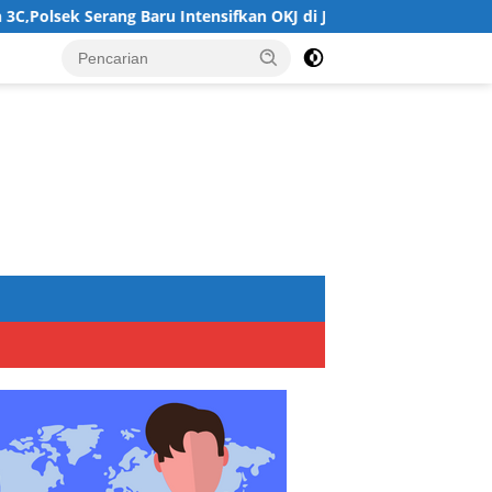
Serang Baru Intensifkan OKJ di Jalur Perbatasan Bogor
H