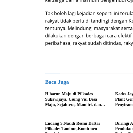
keluarga dari almarhum pengemudi Ojo
Tak boleh lagi kejadian seperti ini te
rakyat tidak perlu di tandingi dengan 
tentunya. Melindungi masyarakat sert
dilakukan dengan berbagai cara efektif
peribahasa, rakyat sudah ditindas, rak
Baca Juga
H.harun Maju di Pilkades
Kades Ja
Sukawijaya, Usung Visi Desa
Plant Ge
Maju, Sejahtera, Mandiri, dan
Penyiram
Religius Bangun Sukawijaya
Darurat 
Lebih Baik Lagi
Endang S.Nasidi Resmi Daftar
Diiringi 
Pilkades Tambun,Komitmen
Pendukun