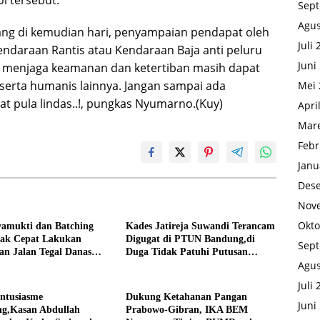
l tersebut.”
Sep
Agus
rulang di kemudian hari, penyampaian pendapat oleh
Juli
Kendaraan Rantis atau Kendaraan Baja anti peluru
Juni
a menjaga keamanan dan ketertiban masih dapat
 serta humanis lainnya. Jangan sampai ada
Mei 
yat pula lindas..!, pungkas Nyumarno.(Kuy)
Apri
Mare
Febr
Janu
Des
Nov
Okto
yamukti dan Batching
Kades Jatireja Suwandi Terancam
rak Cepat Lakukan
Digugat di PTUN Bandung,di
Sep
an Jalan Tegal Danas
Duga Tidak Patuhi Putusan
Agus
Debu
Inkrah Komisi Informasi
Juli
Antusiasme
Dukung Ketahanan Pangan
Juni
g,Kasan Abdullah
Prabowo-Gibran, IKA BEM