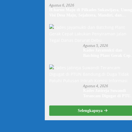
Agustus 6, 2026
H.harun Maju di Pilkades Sukawijaya, Usung
Visi Desa Maju, Sejahtera, Mandiri, dan
Religius Bangun Sukawijaya Lebih Baik Lagi
Agustus 5, 2026
Kades Jayamukti dan
Batching Plant Gerak Cep
Lakukan Penyiraman Jala
Tegal Danas Darurat Debu
Agustus 4, 2026
Kades Jatireja Suwandi
Terancam Digugat di PTU
Bandung,di Duga Tidak
Patuhi Putusan Inkrah
Selengkapnya
Komisi Informasi