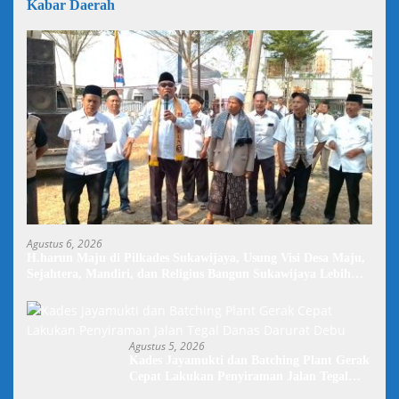
Kabar Daerah
Agustus 6, 2026
H.harun Maju di Pilkades Sukawijaya, Usung Visi Desa Maju,
Sejahtera, Mandiri, dan Religius Bangun Sukawijaya Lebih
Baik Lagi
Agustus 5, 2026
Kades Jayamukti dan Batching Plant Gerak
Cepat Lakukan Penyiraman Jalan Tegal
Danas Darurat Debu