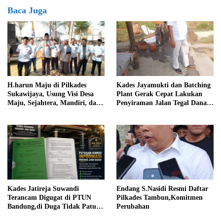
Baca Juga
Kades Jayamukti dan Batching
H.harun Maju di Pilkades
Plant Gerak Cepat Lakukan
Sukawijaya, Usung Visi Desa
Penyiraman Jalan Tegal Danas
Maju, Sejahtera, Mandiri, dan
Darurat Debu
Religius Bangun Sukawijaya
Lebih Baik Lagi
Kades Jatireja Suwandi
Endang S.Nasidi Resmi Daftar
Terancam Digugat di PTUN
Pilkades Tambun,Komitmen
Bandung,di Duga Tidak Patuhi
Perubahan
Putusan Inkrah Komisi