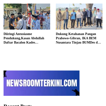
Informasi
Diiringi Antusiasme
Dukung Ketahanan Pangan
Pendukung,Kasan Abdullah
Prabowo-Gibran, IKA BEM
Daftar Bacalon Kades
Nusantara Tinjau BUMDes dan
Setiamekar
Panen Raya di Sukabudi Bekasi