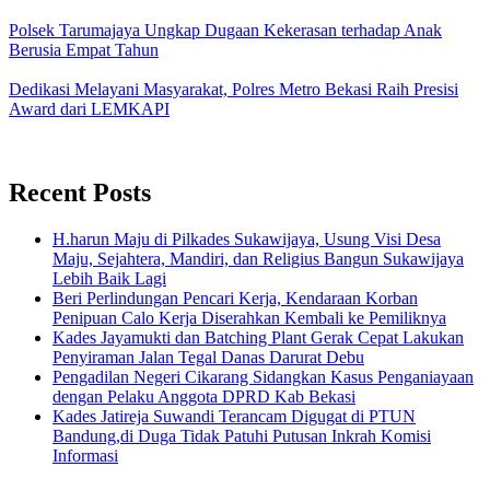
Polsek Tarumajaya Ungkap Dugaan Kekerasan terhadap Anak
Berusia Empat Tahun
Dedikasi Melayani Masyarakat, Polres Metro Bekasi Raih Presisi
Award dari LEMKAPI
Recent Posts
H.harun Maju di Pilkades Sukawijaya, Usung Visi Desa
Maju, Sejahtera, Mandiri, dan Religius Bangun Sukawijaya
Lebih Baik Lagi
Beri Perlindungan Pencari Kerja, Kendaraan Korban
Penipuan Calo Kerja Diserahkan Kembali ke Pemiliknya
Kades Jayamukti dan Batching Plant Gerak Cepat Lakukan
Penyiraman Jalan Tegal Danas Darurat Debu
Pengadilan Negeri Cikarang Sidangkan Kasus Penganiayaan
dengan Pelaku Anggota DPRD Kab Bekasi
Kades Jatireja Suwandi Terancam Digugat di PTUN
Bandung,di Duga Tidak Patuhi Putusan Inkrah Komisi
Informasi