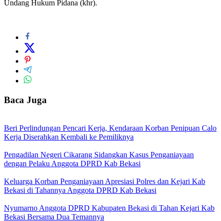
Undang Hukum Pidana (khr).
Baca Juga
Beri Perlindungan Pencari Kerja, Kendaraan Korban Penipuan Calo
Kerja Diserahkan Kembali ke Pemiliknya
Pengadilan Negeri Cikarang Sidangkan Kasus Penganiayaan
dengan Pelaku Anggota DPRD Kab Bekasi
Keluarga Korban Penganiayaan Apresiasi Polres dan Kejari Kab
Bekasi di Tahannya Anggota DPRD Kab Bekasi
Nyumarno Anggota DPRD Kabupaten Bekasi di Tahan Kejari Kab
Bekasi Bersama Dua Temannya