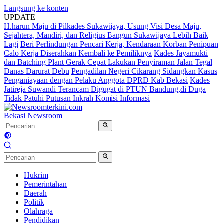
Langsung ke konten
UPDATE
H.harun Maju di Pilkades Sukawijaya, Usung Visi Desa Maju,
Sejahtera, Mandiri, dan Religius Bangun Sukawijaya Lebih Baik
Lagi
Beri Perlindungan Pencari Kerja, Kendaraan Korban Penipuan
Calo Kerja Diserahkan Kembali ke Pemiliknya
Kades Jayamukti
dan Batching Plant Gerak Cepat Lakukan Penyiraman Jalan Tegal
Danas Darurat Debu
Pengadilan Negeri Cikarang Sidangkan Kasus
Penganiayaan dengan Pelaku Anggota DPRD Kab Bekasi
Kades
Jatireja Suwandi Terancam Digugat di PTUN Bandung,di Duga
Tidak Patuhi Putusan Inkrah Komisi Informasi
Bekasi Newsroom
Hukrim
Pemerintahan
Daerah
Politik
Olahraga
Pendidikan