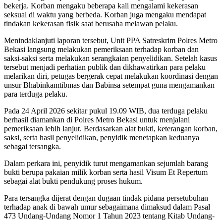
bekerja. Korban mengaku beberapa kali mengalami kekerasan
seksual di waktu yang berbeda. Korban juga mengaku mendapat
tindakan kekerasan fisik saat berusaha melawan pelaku.
Menindaklanjuti laporan tersebut, Unit PPA Satreskrim Polres Metro
Bekasi langsung melakukan pemeriksaan terhadap korban dan
saksi-saksi serta melakukan serangkaian penyelidikan. Setelah kasus
tersebut menjadi perhatian publik dan dikhawatirkan para pelaku
melarikan diri, petugas bergerak cepat melakukan koordinasi dengan
unsur Bhabinkamtibmas dan Babinsa setempat guna mengamankan
para terduga pelaku.
Pada 24 April 2026 sekitar pukul 19.09 WIB, dua terduga pelaku
berhasil diamankan di Polres Metro Bekasi untuk menjalani
pemeriksaan lebih lanjut. Berdasarkan alat bukti, keterangan korban,
saksi, serta hasil penyelidikan, penyidik menetapkan keduanya
sebagai tersangka.
Dalam perkara ini, penyidik turut mengamankan sejumlah barang
bukti berupa pakaian milik korban serta hasil Visum Et Repertum
sebagai alat bukti pendukung proses hukum.
Para tersangka dijerat dengan dugaan tindak pidana persetubuhan
terhadap anak di bawah umur sebagaimana dimaksud dalam Pasal
473 Undang-Undang Nomor 1 Tahun 2023 tentang Kitab Undang-