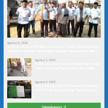
Agustus 6, 2026
H.harun Maju di Pilkades Sukawijaya, Usung Visi Desa Maju,
Sejahtera, Mandiri, dan Religius Bangun Sukawijaya Lebih
Baik Lagi
Agustus 5, 2026
Kades Jayamukti dan Batching Plant Gerak
Cepat Lakukan Penyiraman Jalan Tegal
Danas Darurat Debu
Agustus 4, 2026
Kades Jatireja Suwandi Terancam Digugat
di PTUN Bandung,di Duga Tidak Patuhi
Putusan Inkrah Komisi Informasi
Selengkapnya