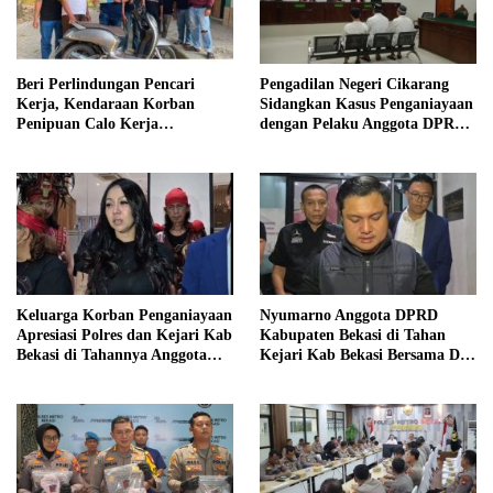
Beri Perlindungan Pencari
Pengadilan Negeri Cikarang
Kerja, Kendaraan Korban
Sidangkan Kasus Penganiayaan
Penipuan Calo Kerja
dengan Pelaku Anggota DPRD
Diserahkan Kembali ke
Kab Bekasi
Pemiliknya
Keluarga Korban Penganiayaan
Nyumarno Anggota DPRD
Apresiasi Polres dan Kejari Kab
Kabupaten Bekasi di Tahan
Bekasi di Tahannya Anggota
Kejari Kab Bekasi Bersama Dua
DPRD Kab Bekasi
Temannya