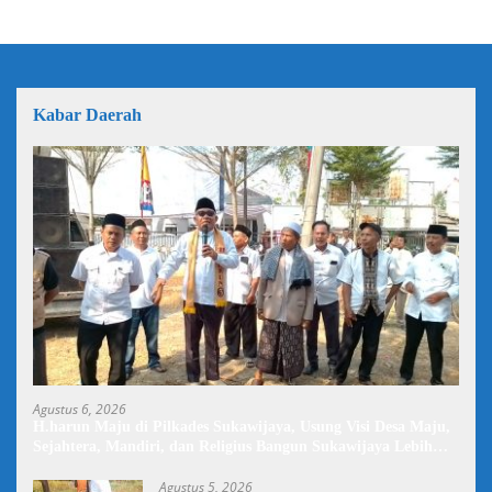
Kabar Daerah
Agustus 6, 2026
H.harun Maju di Pilkades Sukawijaya, Usung Visi Desa Maju,
Sejahtera, Mandiri, dan Religius Bangun Sukawijaya Lebih
Baik Lagi
Agustus 5, 2026