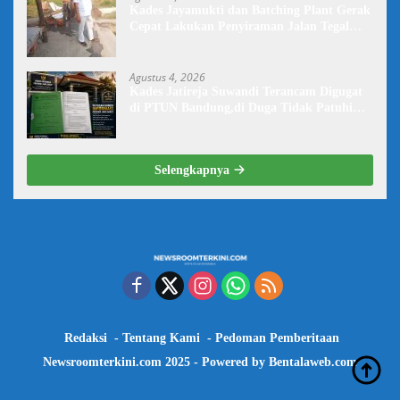
Kades Jayamukti dan Batching Plant Gerak
Cepat Lakukan Penyiraman Jalan Tegal
Danas Darurat Debu
Agustus 4, 2026
Kades Jatireja Suwandi Terancam Digugat
di PTUN Bandung,di Duga Tidak Patuhi
Putusan Inkrah Komisi Informasi
Selengkapnya
Redaksi
Tentang Kami
Pedoman Pemberitaan
Newsroomterkini.com 2025 - Powered by
Bentalaweb.com