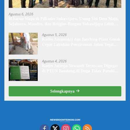
Agustus 6, 2026
H.harun Maju di Pilkades Sukawijaya, Usung Visi Desa Maju,
Sejahtera, Mandiri, dan Religius Bangun Sukawijaya Lebih
Baik Lagi
Agustus 5, 2026
Kades Jayamukti dan Batching Plant Gerak
Cepat Lakukan Penyiraman Jalan Tegal
Danas Darurat Debu
Agustus 4, 2026
Kades Jatireja Suwandi Terancam Digugat
di PTUN Bandung,di Duga Tidak Patuhi
Putusan Inkrah Komisi Informasi
Selengkapnya