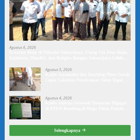
Agustus 6, 2026
H.harun Maju di Pilkades Sukawijaya, Usung Visi Desa Maju,
Sejahtera, Mandiri, dan Religius Bangun Sukawijaya Lebih
Baik Lagi
Agustus 5, 2026
Kades Jayamukti dan Batching Plant Gerak
Cepat Lakukan Penyiraman Jalan Tegal
Danas Darurat Debu
Agustus 4, 2026
Kades Jatireja Suwandi Terancam Digugat
di PTUN Bandung,di Duga Tidak Patuhi
Putusan Inkrah Komisi Informasi
Selengkapnya