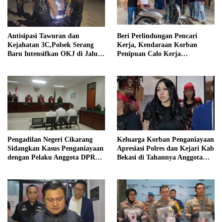
Antisipasi Tawuran dan
Beri Perlindungan Pencari
Kejahatan 3C,Polsek Serang
Kerja, Kendaraan Korban
Baru Intensifkan OKJ di Jalur
Penipuan Calo Kerja
Perbatasan Bogor
Diserahkan Kembali ke
Pemiliknya
Pengadilan Negeri Cikarang
Keluarga Korban Penganiayaan
Sidangkan Kasus Penganiayaan
Apresiasi Polres dan Kejari Kab
dengan Pelaku Anggota DPRD
Bekasi di Tahannya Anggota
Kab Bekasi
DPRD Kab Bekasi