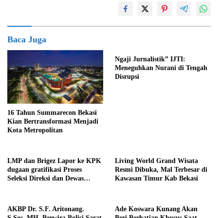
Baca Juga
Ngaji Jurnalistik” IJTI:
Meneguhkan Nurani di Tengah
Disrupsi
16 Tahun Summarecon Bekasi
Kian Bertransformasi Menjadi
Kota Metropolitan
LMP dan Brigez Lapor ke KPK
Living World Grand Wisata
dugaan gratifikasi Proses
Resmi Dibuka, Mal Terbesar di
Seleksi Direksi dan Dewas
Kawasan Timur Kab Bekasi
Perumda Tirta Bhagasasi
AKBP Dr. S.F. Aritonang.
Ade Koswara Kunang Akan
S.Sos. MH, Perwira Polisi Sarat
Beri Perhatian Khusus,Saat