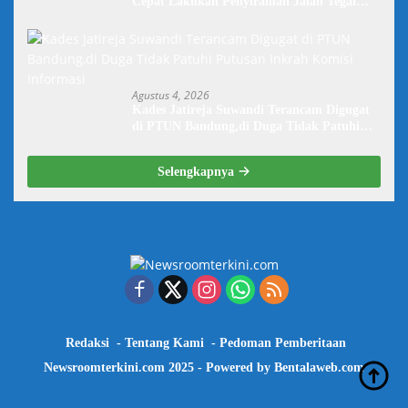
Cepat Lakukan Penyiraman Jalan Tegal
Danas Darurat Debu
Agustus 4, 2026
Kades Jatireja Suwandi Terancam Digugat
di PTUN Bandung,di Duga Tidak Patuhi
Putusan Inkrah Komisi Informasi
Selengkapnya
Redaksi
Tentang Kami
Pedoman Pemberitaan
Newsroomterkini.com 2025 - Powered by
Bentalaweb.com