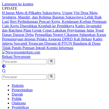
Langsung ke konten
UPDATE
H.harun Maju di Pilkades Sukawijaya, Usung Visi Desa Maju,
Sejahtera, Mandiri, dan Religius Bangun Sukawijaya Lebih Baik
Lagi
Beri Perlindungan Pencari Kerja, Kendaraan Korban Penipuan
Calo Kerja Diserahkan Kembali ke Pemiliknya
Kades Jayamukti
dan Batching Plant Gerak Cepat Lakukan Penyiraman Jalan Tegal
Danas Darurat Debu
Pengadilan Negeri Cikarang Sidangkan Kasus
Penganiayaan dengan Pelaku Anggota DPRD Kab Bekasi
Kades
Jatireja Suwandi Terancam Digugat di PTUN Bandung,di Duga
Tidak Patuhi Putusan Inkrah Komisi Informasi
Bekasi Newsroom
Hukrim
Pemerintahan
Daerah
Politik
Olahraga
Pendidikan