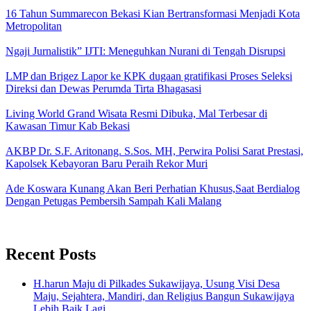
16 Tahun Summarecon Bekasi Kian Bertransformasi Menjadi Kota
Metropolitan
Ngaji Jurnalistik” IJTI: Meneguhkan Nurani di Tengah Disrupsi
LMP dan Brigez Lapor ke KPK dugaan gratifikasi Proses Seleksi
Direksi dan Dewas Perumda Tirta Bhagasasi
Living World Grand Wisata Resmi Dibuka, Mal Terbesar di
Kawasan Timur Kab Bekasi
AKBP Dr. S.F. Aritonang. S.Sos. MH, Perwira Polisi Sarat Prestasi,
Kapolsek Kebayoran Baru Peraih Rekor Muri
Ade Koswara Kunang Akan Beri Perhatian Khusus,Saat Berdialog
Dengan Petugas Pembersih Sampah Kali Malang
Recent Posts
H.harun Maju di Pilkades Sukawijaya, Usung Visi Desa
Maju, Sejahtera, Mandiri, dan Religius Bangun Sukawijaya
Lebih Baik Lagi