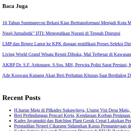
Baca Juga
16 Tahun Summarecon Bekasi Kian Bertransformasi Menjadi Kota Me
Ngaji Jurnalistik” IJTI: Meneguhkan Nurani di Tengah Disrupsi
LMP dan Brigez Lapor ke KPK dugaan gratifikasi Proses Seleksi Di
Living World Grand Wisata Resmi Dibuka, Mal Terbesar di Kawasa
AKBP Dr. S.F. Aritonang. S.Sos. MH, Perwira Polisi Sarat Prestasi
Ade Koswara Kunang Akan Beri Perhatian Khusus,Saat Berdialog 
Recent Posts
H.harun Maju di Pilkades Sukawijaya, Usung Visi Desa Maju, 
Beri Perlindungan Pencari Kerja, Kendaraan Korban Penipuan
Kades Jayamukti dan Batching Plant Gerak Cepat Lakukan Pe
Pengadilan Negeri Cikarang Sidangkan Kasus Penganiayaan