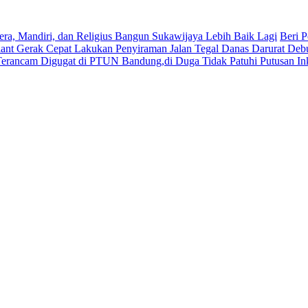
era, Mandiri, dan Religius Bangun Sukawijaya Lebih Baik Lagi
Beri P
lant Gerak Cepat Lakukan Penyiraman Jalan Tegal Danas Darurat Deb
Terancam Digugat di PTUN Bandung,di Duga Tidak Patuhi Putusan In