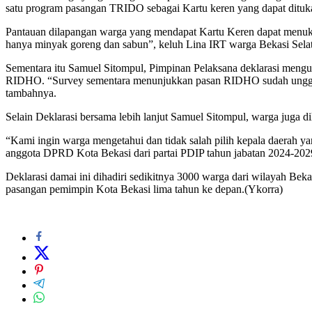
satu program pasangan TRIDO sebagai Kartu keren yang dapat ditu
Pantauan dilapangan warga yang mendapat Kartu Keren dapat menukar
hanya minyak goreng dan sabun”, keluh Lina IRT warga Bekasi Sela
Sementara itu Samuel Sitompul, Pimpinan Pelaksana deklarasi men
RIDHO. “Survey sementara menunjukkan pasan RIDHO sudah unggul 54%
tambahnya.
Selain Deklarasi bersama lebih lanjut Samuel Sitompul, warga juga d
“Kami ingin warga mengetahui dan tidak salah pilih kepala daerah yang
anggota DPRD Kota Bekasi dari partai PDIP tahun jabatan 2024-2029
Deklarasi damai ini dihadiri sedikitnya 3000 warga dari wilayah Be
pasangan pemimpin Kota Bekasi lima tahun ke depan.(Ykorra)