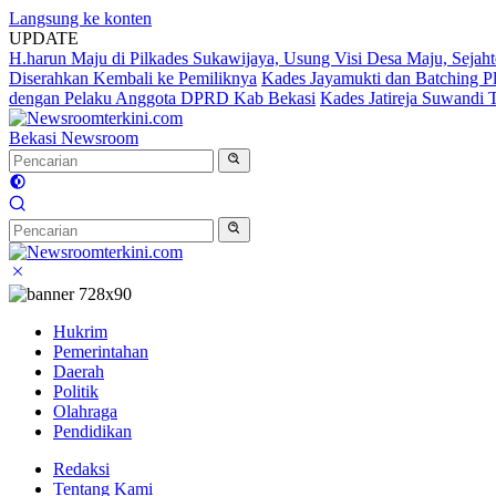
Langsung ke konten
UPDATE
H.harun Maju di Pilkades Sukawijaya, Usung Visi Desa Maju, Sejaht
Diserahkan Kembali ke Pemiliknya
Kades Jayamukti dan Batching P
dengan Pelaku Anggota DPRD Kab Bekasi
Kades Jatireja Suwandi 
Bekasi Newsroom
Hukrim
Pemerintahan
Daerah
Politik
Olahraga
Pendidikan
Redaksi
Tentang Kami