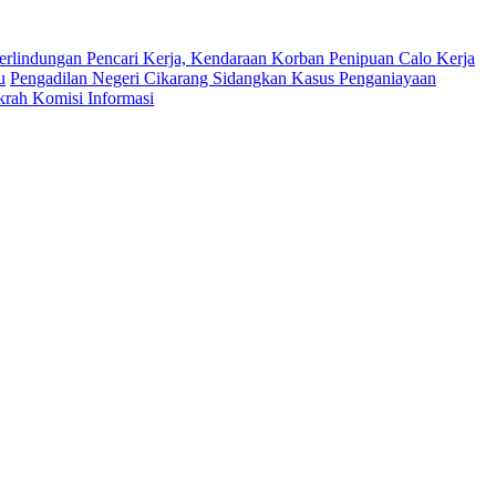
erlindungan Pencari Kerja, Kendaraan Korban Penipuan Calo Kerja
u
Pengadilan Negeri Cikarang Sidangkan Kasus Penganiayaan
krah Komisi Informasi