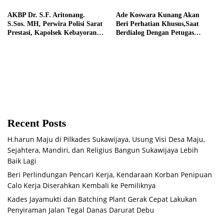
AKBP Dr. S.F. Aritonang.
Ade Koswara Kunang Akan
S.Sos. MH, Perwira Polisi Sarat
Beri Perhatian Khusus,Saat
Prestasi, Kapolsek Kebayoran
Berdialog Dengan Petugas
Baru Peraih Rekor Muri
Pembersih Sampah Kali
Malang
Recent Posts
H.harun Maju di Pilkades Sukawijaya, Usung Visi Desa Maju,
Sejahtera, Mandiri, dan Religius Bangun Sukawijaya Lebih
Baik Lagi
Beri Perlindungan Pencari Kerja, Kendaraan Korban Penipuan
Calo Kerja Diserahkan Kembali ke Pemiliknya
Kades Jayamukti dan Batching Plant Gerak Cepat Lakukan
Penyiraman Jalan Tegal Danas Darurat Debu