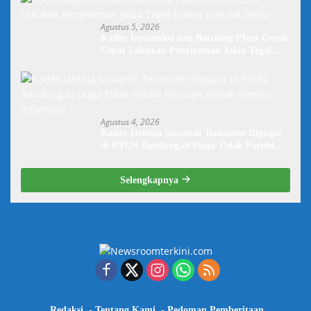
Agustus 5, 2026
Kades Jayamukti dan Batching Plant Gerak
Cepat Lakukan Penyiraman Jalan Tegal
Danas Darurat Debu
Agustus 4, 2026
Kades Jatireja Suwandi Terancam Digugat
di PTUN Bandung,di Duga Tidak Patuhi
Putusan Inkrah Komisi Informasi
Selengkapnya
Redaksi
Tentang Kami
Pedoman Pemberitaan