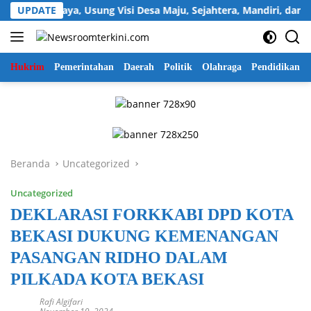
Langsung
Sukawijaya, Usung Visi Desa Maju, Sejahtera, Mandiri, dan Relig
UPDATE
ke
konten
Hukrim
Pemerintahan
Daerah
Politik
Olahraga
Pendidikan
Beranda
Uncategorized
Uncategorized
DEKLARASI FORKKABI DPD KOTA
BEKASI DUKUNG KEMENANGAN
PASANGAN RIDHO DALAM
PILKADA KOTA BEKASI
Rafi Algifari