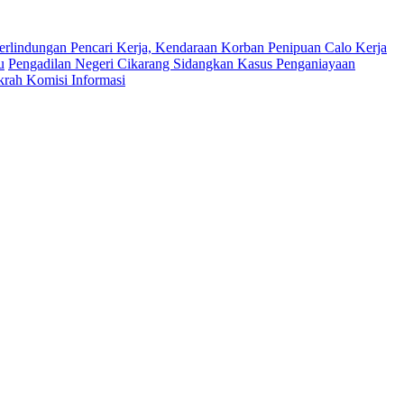
erlindungan Pencari Kerja, Kendaraan Korban Penipuan Calo Kerja
u
Pengadilan Negeri Cikarang Sidangkan Kasus Penganiayaan
krah Komisi Informasi