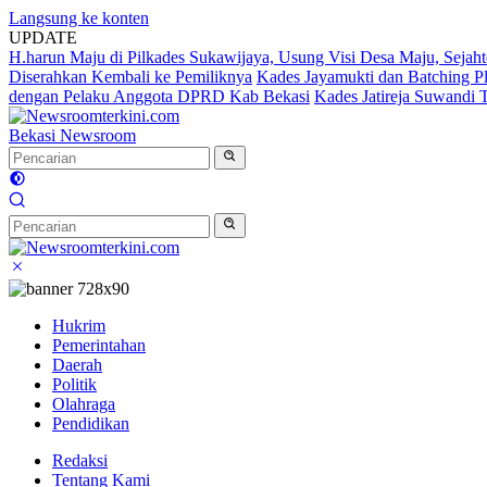
Langsung ke konten
UPDATE
H.harun Maju di Pilkades Sukawijaya, Usung Visi Desa Maju, Sejaht
Diserahkan Kembali ke Pemiliknya
Kades Jayamukti dan Batching P
dengan Pelaku Anggota DPRD Kab Bekasi
Kades Jatireja Suwandi 
Bekasi Newsroom
Hukrim
Pemerintahan
Daerah
Politik
Olahraga
Pendidikan
Redaksi
Tentang Kami