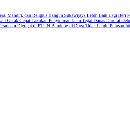
era, Mandiri, dan Religius Bangun Sukawijaya Lebih Baik Lagi
Beri P
lant Gerak Cepat Lakukan Penyiraman Jalan Tegal Danas Darurat Deb
Terancam Digugat di PTUN Bandung,di Duga Tidak Patuhi Putusan In