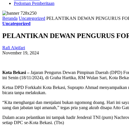
Pedoman Pemberitaan
Beranda
Uncategorized
PELANTIKAN DEWAN PENGURUS FOR
Uncategorized
PELANTIKAN DEWAN PENGURUS FOR
Rafi Algifari
November 19, 2024
Kota Bekasi –
Jajaran Pengurus Dewan Pimpinan Daerah (DPD) Foru
ini Senin (18/11/2024), di Graha Hartika, RM Wulan Sari, Kota Bekas
Ketua DPD Forkkabi Kota Bekasi, Suprapto Ahmad menyampaikan rasa 
bicara tanpa melakukan.
“Kita menghargai dan menjalani bukan ngomong doang. Hari ini saya 
uang dan jabatan tapi amanah,” tegas pria yang akrab disapa Atto Gat
Dalam acara pelantikan ini tampak hadir Jenderal TNI (purn) Nachro
setiap DPC se-Kota Bekasi. (Tbs)