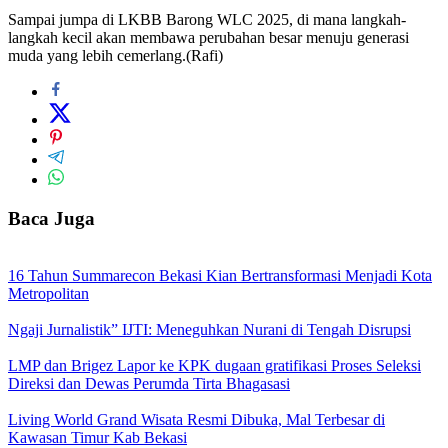
Sampai jumpa di LKBB Barong WLC 2025, di mana langkah-
langkah kecil akan membawa perubahan besar menuju generasi
muda yang lebih cemerlang.(Rafi)
Baca Juga
16 Tahun Summarecon Bekasi Kian Bertransformasi Menjadi Kota
Metropolitan
Ngaji Jurnalistik” IJTI: Meneguhkan Nurani di Tengah Disrupsi
LMP dan Brigez Lapor ke KPK dugaan gratifikasi Proses Seleksi
Direksi dan Dewas Perumda Tirta Bhagasasi
Living World Grand Wisata Resmi Dibuka, Mal Terbesar di
Kawasan Timur Kab Bekasi