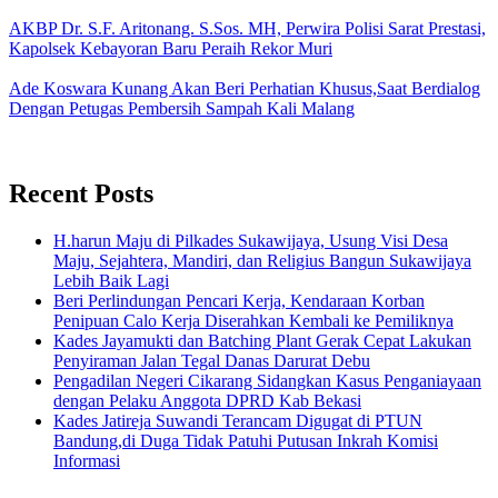
AKBP Dr. S.F. Aritonang. S.Sos. MH, Perwira Polisi Sarat Prestasi,
Kapolsek Kebayoran Baru Peraih Rekor Muri
Ade Koswara Kunang Akan Beri Perhatian Khusus,Saat Berdialog
Dengan Petugas Pembersih Sampah Kali Malang
Recent Posts
H.harun Maju di Pilkades Sukawijaya, Usung Visi Desa
Maju, Sejahtera, Mandiri, dan Religius Bangun Sukawijaya
Lebih Baik Lagi
Beri Perlindungan Pencari Kerja, Kendaraan Korban
Penipuan Calo Kerja Diserahkan Kembali ke Pemiliknya
Kades Jayamukti dan Batching Plant Gerak Cepat Lakukan
Penyiraman Jalan Tegal Danas Darurat Debu
Pengadilan Negeri Cikarang Sidangkan Kasus Penganiayaan
dengan Pelaku Anggota DPRD Kab Bekasi
Kades Jatireja Suwandi Terancam Digugat di PTUN
Bandung,di Duga Tidak Patuhi Putusan Inkrah Komisi
Informasi