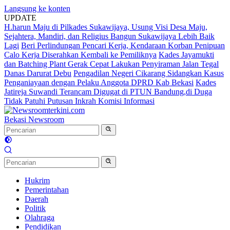
Langsung ke konten
UPDATE
H.harun Maju di Pilkades Sukawijaya, Usung Visi Desa Maju,
Sejahtera, Mandiri, dan Religius Bangun Sukawijaya Lebih Baik
Lagi
Beri Perlindungan Pencari Kerja, Kendaraan Korban Penipuan
Calo Kerja Diserahkan Kembali ke Pemiliknya
Kades Jayamukti
dan Batching Plant Gerak Cepat Lakukan Penyiraman Jalan Tegal
Danas Darurat Debu
Pengadilan Negeri Cikarang Sidangkan Kasus
Penganiayaan dengan Pelaku Anggota DPRD Kab Bekasi
Kades
Jatireja Suwandi Terancam Digugat di PTUN Bandung,di Duga
Tidak Patuhi Putusan Inkrah Komisi Informasi
Bekasi Newsroom
Hukrim
Pemerintahan
Daerah
Politik
Olahraga
Pendidikan