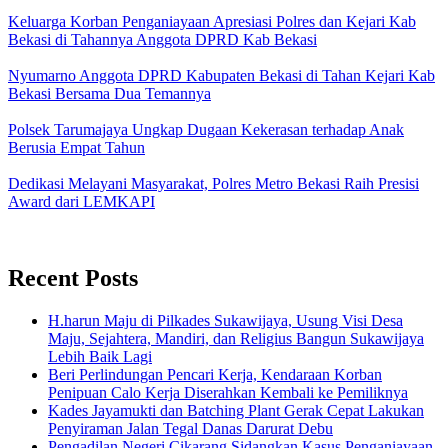
Keluarga Korban Penganiayaan Apresiasi Polres dan Kejari Kab
Bekasi di Tahannya Anggota DPRD Kab Bekasi
Nyumarno Anggota DPRD Kabupaten Bekasi di Tahan Kejari Kab
Bekasi Bersama Dua Temannya
Polsek Tarumajaya Ungkap Dugaan Kekerasan terhadap Anak
Berusia Empat Tahun
Dedikasi Melayani Masyarakat, Polres Metro Bekasi Raih Presisi
Award dari LEMKAPI
Recent Posts
H.harun Maju di Pilkades Sukawijaya, Usung Visi Desa
Maju, Sejahtera, Mandiri, dan Religius Bangun Sukawijaya
Lebih Baik Lagi
Beri Perlindungan Pencari Kerja, Kendaraan Korban
Penipuan Calo Kerja Diserahkan Kembali ke Pemiliknya
Kades Jayamukti dan Batching Plant Gerak Cepat Lakukan
Penyiraman Jalan Tegal Danas Darurat Debu
Pengadilan Negeri Cikarang Sidangkan Kasus Penganiayaan