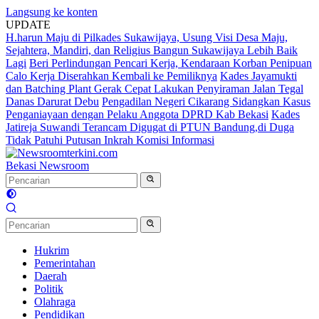
Langsung ke konten
UPDATE
H.harun Maju di Pilkades Sukawijaya, Usung Visi Desa Maju,
Sejahtera, Mandiri, dan Religius Bangun Sukawijaya Lebih Baik
Lagi
Beri Perlindungan Pencari Kerja, Kendaraan Korban Penipuan
Calo Kerja Diserahkan Kembali ke Pemiliknya
Kades Jayamukti
dan Batching Plant Gerak Cepat Lakukan Penyiraman Jalan Tegal
Danas Darurat Debu
Pengadilan Negeri Cikarang Sidangkan Kasus
Penganiayaan dengan Pelaku Anggota DPRD Kab Bekasi
Kades
Jatireja Suwandi Terancam Digugat di PTUN Bandung,di Duga
Tidak Patuhi Putusan Inkrah Komisi Informasi
Bekasi Newsroom
Hukrim
Pemerintahan
Daerah
Politik
Olahraga
Pendidikan