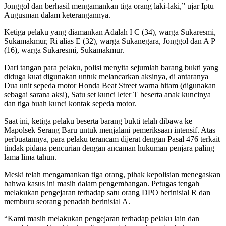
Jonggol dan berhasil mengamankan tiga orang laki-laki,” ujar Iptu
Augusman dalam keterangannya.
Ketiga pelaku yang diamankan Adalah I C (34), warga Sukaresmi,
Sukamakmur, Ri alias E (32), warga Sukanegara, Jonggol dan A P
(16), warga Sukaresmi, Sukamakmur.
Dari tangan para pelaku, polisi menyita sejumlah barang bukti yang
diduga kuat digunakan untuk melancarkan aksinya, di antaranya
Dua unit sepeda motor Honda Beat Street warna hitam (digunakan
sebagai sarana aksi), Satu set kunci leter T beserta anak kuncinya
dan tiga buah kunci kontak sepeda motor.
Saat ini, ketiga pelaku beserta barang bukti telah dibawa ke
Mapolsek Serang Baru untuk menjalani pemeriksaan intensif. Atas
perbuatannya, para pelaku terancam dijerat dengan Pasal 476 terkait
tindak pidana pencurian dengan ancaman hukuman penjara paling
lama lima tahun.
Meski telah mengamankan tiga orang, pihak kepolisian menegaskan
bahwa kasus ini masih dalam pengembangan. Petugas tengah
melakukan pengejaran terhadap satu orang DPO berinisial R dan
memburu seorang penadah berinisial A.
“Kami masih melakukan pengejaran terhadap pelaku lain dan