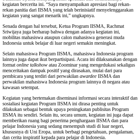
kegiatan bercerita ini. “Saya menyampaikan apresiasi bagi rekan-
rekan panitia dari IISMA yang telah berinisiatif menyelenggarakan
kegiatan yang sangat menarik ini,” ungkapnya.
Senada dengan hal tersebut, Ketua Program IISMA, Rachmat
Sriwijaya juga berharap bahwa dengan adanya kegiatan ini,
mobilitas mahasiswa ataupun calon mahasiswa generasi muda
Indonesia untuk belajar di luar negeri semakin meningkat.
Selain mahasiswa Program IISMA, mahasiswa Indonesia program
lainnya juga dapat ikut berpartisipasi. Acara ini dilaksanakan dengan
format
online
talkshow
atau Zoominar yang mengedukasi sekaligus
menceritakan dampak positif yang dirasakan, mulai dari para
pembicara yang terdiri dari perwakilan
awardee
IISMA dan
perwakilan mahasiswa Indonesia program lainnya di negara atau
kawasan setempat.
Kegiatan yang bertemakan diseminasi informasi secara interaktif dan
sosialiasi kegiatan Program IISMA ini dirasa penting untuk
dilakukan sebagai bentuk upaya peningkatan publisitas Program
IISMA itu sendiri. Selain itu, secara umum, kegiatan ini juga dapat
memberikan ruang bagi penerima penghargaan IISMA dan para
pelajar Indonesia yang sedang menempuh studi di luar negeri,
khususnya di Uni Eropa, untuk berbagi pengetahuan, pengalaman,
dan cerita inspiratif kepada para pelajar di Indonesia.