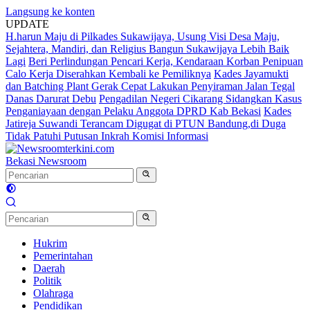
Langsung ke konten
UPDATE
H.harun Maju di Pilkades Sukawijaya, Usung Visi Desa Maju,
Sejahtera, Mandiri, dan Religius Bangun Sukawijaya Lebih Baik
Lagi
Beri Perlindungan Pencari Kerja, Kendaraan Korban Penipuan
Calo Kerja Diserahkan Kembali ke Pemiliknya
Kades Jayamukti
dan Batching Plant Gerak Cepat Lakukan Penyiraman Jalan Tegal
Danas Darurat Debu
Pengadilan Negeri Cikarang Sidangkan Kasus
Penganiayaan dengan Pelaku Anggota DPRD Kab Bekasi
Kades
Jatireja Suwandi Terancam Digugat di PTUN Bandung,di Duga
Tidak Patuhi Putusan Inkrah Komisi Informasi
Bekasi Newsroom
Hukrim
Pemerintahan
Daerah
Politik
Olahraga
Pendidikan