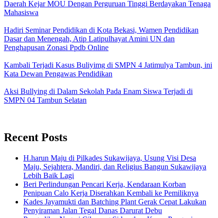
Daerah Kejar MOU Dengan Perguruan Tinggi Berdayakan Tenaga
Mahasiswa
Hadiri Seminar Pendidikan di Kota Bekasi, Wamen Pendidikan
Dasar dan Menengah, Atip Latipulhayat Amini UN dan
Penghapusan Zonasi Ppdb Online
Kambali Terjadi Kasus Buliyimg di SMPN 4 Jatimulya Tambun, ini
Kata Dewan Pengawas Pendidikan
Aksi Bullying di Dalam Sekolah Pada Enam Siswa Terjadi di
SMPN 04 Tambun Selatan
Recent Posts
H.harun Maju di Pilkades Sukawijaya, Usung Visi Desa
Maju, Sejahtera, Mandiri, dan Religius Bangun Sukawijaya
Lebih Baik Lagi
Beri Perlindungan Pencari Kerja, Kendaraan Korban
Penipuan Calo Kerja Diserahkan Kembali ke Pemiliknya
Kades Jayamukti dan Batching Plant Gerak Cepat Lakukan
Penyiraman Jalan Tegal Danas Darurat Debu