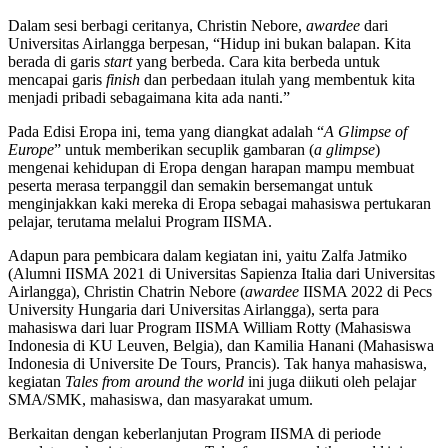
Dalam sesi berbagi ceritanya, Christin Nebore,
awardee
dari
Universitas Airlangga berpesan, “Hidup ini bukan balapan. Kita
berada di garis
start
yang berbeda. Cara kita berbeda untuk
mencapai garis
finish
dan perbedaan itulah yang membentuk kita
menjadi pribadi sebagaimana kita ada nanti.”
Pada Edisi Eropa ini, tema yang diangkat adalah “
A Glimpse of
Europe
” untuk memberikan secuplik gambaran (
a glimpse
)
mengenai kehidupan di Eropa dengan harapan mampu membuat
peserta merasa terpanggil dan semakin bersemangat untuk
menginjakkan kaki mereka di Eropa sebagai mahasiswa pertukaran
pelajar, terutama melalui Program IISMA.
Adapun para pembicara dalam kegiatan ini, yaitu Zalfa Jatmiko
(Alumni IISMA 2021 di Universitas Sapienza Italia dari Universitas
Airlangga), Christin Chatrin Nebore (
awardee
IISMA 2022 di Pecs
University Hungaria dari Universitas Airlangga), serta para
mahasiswa dari luar Program IISMA William Rotty (Mahasiswa
Indonesia di KU Leuven, Belgia), dan Kamilia Hanani (Mahasiswa
Indonesia di Universite De Tours, Prancis). Tak hanya mahasiswa,
kegiatan
Tales from around the world
ini juga diikuti oleh pelajar
SMA/SMK, mahasiswa, dan masyarakat umum.
Berkaitan dengan keberlanjutan Program IISMA di periode